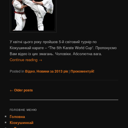
У квітні цього року пройшов 5-й світовий турнір по
Кіокушинкай карате – “The 5th Karate World Cup”. Пропонуємо
Вам відео із цих змагань. Чоловіки. Абсолютна вага.
Continue reading
→
Posted in
Відео
,
Новини за 2013 рік
|
Прокоментуй!
Post navigation
←
Older posts
ГОЛОВНЕ МЕНЮ
Головна
Кіокушинкай