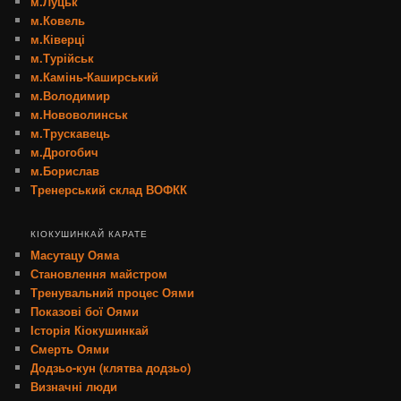
м.Луцьк
м.Ковель
м.Ківерці
м.Турійськ
м.Камінь-Каширський
м.Володимир
м.Нововолинськ
м.Трускавець
м.Дрогобич
м.Борислав
Тренерський склад ВОФКК
КІОКУШИНКАЙ КАРАТЕ
Масутацу Ояма
Становлення майстром
Тренувальний процес Оями
Показові бої Оями
Історія Кіокушинкай
Смерть Оями
Додзьо-кун (клятва додзьо)
Визначні люди