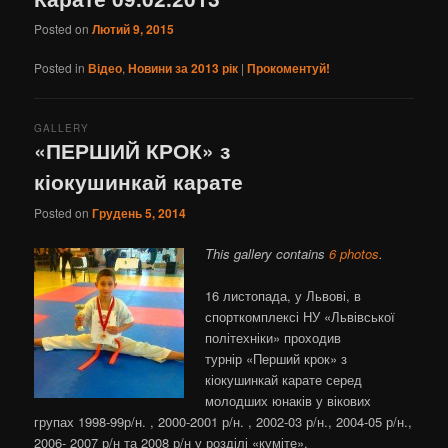
Posted on
Лютий 9, 2015
Posted in
Відео
,
Новини за 2013 рік
|
Прокоментуй!
GALLERY
«ПЕРШИЙ КРОК» з
кіокушинкай карате
Posted on
Грудень 5, 2014
This gallery contains
6 photos
.
16 листопада, у Львові, в
спорткомплексі НУ «Львівської
політехніки» проходив
турнір «Перший крок» з
кіокушинкай карате серед
молодших юнаків у вікових
групах 1998-99р/н. , 2000-2001 р/н. , 2002-03 р/н., 2004-05 р/н.,
2006- 2007 р/н та 2008 р/н у розділі «куміте».