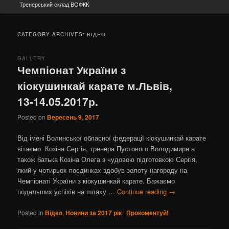
Тренерський склад ВОФКК
CATEGORY ARCHIVES:
ВІДЕО
GALLERY
Чемпіонат України з
кіокушинкай карате м.Львів,
13-14.05.2017р.
Posted on
Вересень 9, 2017
Від імені Волинської обласної федерації кіокушинкай карате
вітаємо Козіна Сергія, тренера Пустового Володимира а
також батька Козіна Олега з чудовою підготовкою Сергія,
який у чотирьох поєдинках здобув золоту нагороду на
Чемпіонаті України з кіокушинкай карате. Бажаємо
подальших успіхів на шляху …
Continue reading
→
Posted in
Відео
,
Новини за 2017 рік
|
Прокоментуй!