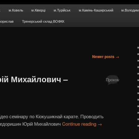
к
м.Ковель
м.Ківерці
м.Турійськ
м.Камінь-Каширський
м.Володим
Борислав
Тренерський склад ВОФКК
Newer posts
→
ій Михайлович –
Прокоментуй!
ідео семінару по Кіокушикнай карате. Проводить
едоришин Юрій Михайлович
Continue reading
→