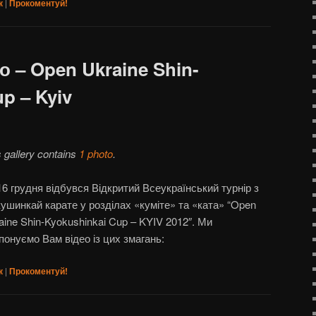
к
|
Прокоментуй!
ео – Open Ukraine Shin-
p – Kyiv
s gallery contains
1 photo
.
16 грудня відбувся Відкритий Всеукраїнський турнір з
кушинкай карате у розділах «куміте» та «ката» “Open
aine Shin-Kyokushinkai Cup – KYIV 2012″. Ми
понуємо Вам відео із цих змагань:
к
|
Прокоментуй!