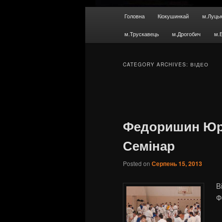
Main menu
Головна
Кіокушинкай
м.Луць
Skip to primary content
Skip to secondary content
м.Трускавець
м.Дрогобич
м.
CATEGORY ARCHIVES:
ВІДЕО
Post navigation
Федоришин Юр
Семінар
Posted on
Серпень 15, 2013
В
Ф