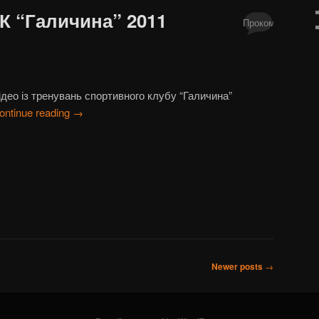
К “Галичина” 2011
Прокоментуй!
ідео із тренувань спортивного клубу “Галичина”
ontinue reading
→
Newer posts
→