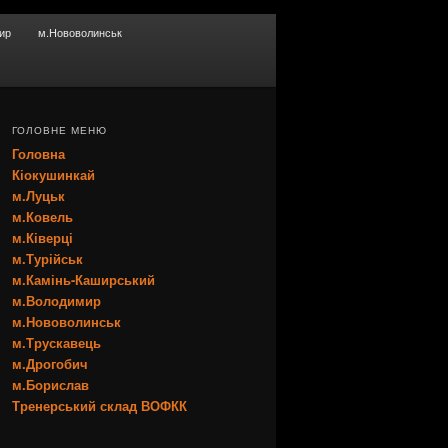
ир
м.Нововолинськ
ГОЛОВНЕ МЕНЮ
Головна
Кіокушинкай
м.Луцьк
м.Ковель
м.Ківерці
м.Турійськ
м.Камінь-Каширський
м.Володимир
м.Нововолинськ
м.Трускавець
м.Дрогобич
м.Борислав
Тренерський склад ВОФКК