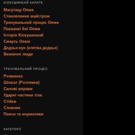
КІОКУШИНКАЙ КАРАТЕ
Масутацу Ояма
Становлення майстром
Тренувальний процес Оями
Показові бої Оями
Історія Кіокушинкай
Смерть Оями
Додзьо-кун (клятва додзьо)
Визначні люди
ТРЕНУВАЛЬНИЙ ПРОЦЕС
Розминка
Шпагат (Розтяжки)
Силові вправи
Ударні частини тіла
Стійки
Словник
Пояси та нормативи
КАТЕГОРІЇ