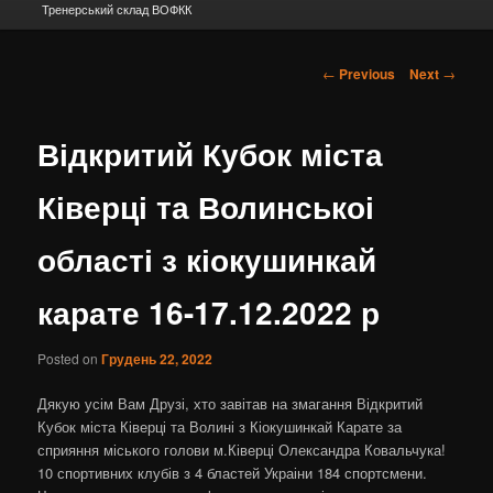
Тренерський склад ВОФКК
Post navigation
←
Previous
Next
→
Відкритий Кубок міста
Ківерці та Волинськоі
області з кіокушинкай
карате 16-17.12.2022 р
Posted on
Грудень 22, 2022
Дякую усім Вам Друзі, хто завітав на змагання Відкритий
Кубок міста Ківерці та Волині з Кіокушинкай Карате за
сприяння міського голови м.Ківерці Олександра Ковальчука!
10 спортивних клубів з 4 бластей Украіни 184 спортсмени.