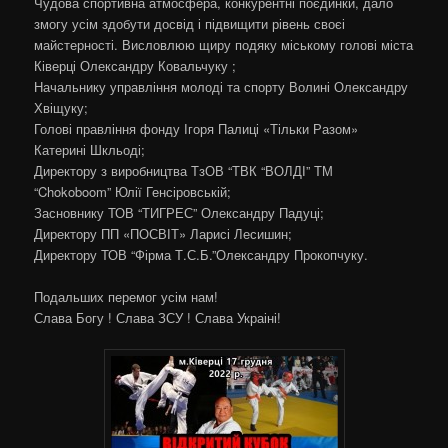
Чудова спортивна атмосфера, конкурентні поєдинки, дало
змогу усім здобути досвід і підвищити рівень своєі
майстерності. Висловлюю щиру подяку міському голові міста
Ківерці Олександру Ковальчуку ;
Начальнику управління молоді та спорту Волині Олександру
Хвіщуку;
Голові правління фонду Ігоря Палиці «Тільки Разом»
Катерині Шкльоді;
Директору з виробництва ТзОВ “ТВК “ВОЛДІ” ТМ
“Chokoboom” Юлії Генсіровській;
Засновнику ТОВ “ТИГРЕС” Олександру Падуці;
Директору ПП «ПОСВІТ» Ларисі Лесишин;
Директору ТОВ “Фірма Т.С.Б.”Олександру Прокопчуку.
Подальших перемог усім нам!
Слава Богу ! Слава ЗСУ ! Слава Украіні!