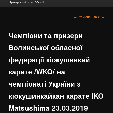
Тренерський склад ВОФКК
Post navigation
←
Previous
Next
→
Чемпіони та призери
Волинської обласної
федерації кіокушинкай
карате /WKO/ на
чемпіонаті України з
кіокушинкайкан карате IKO
Matsushima 23.03.2019