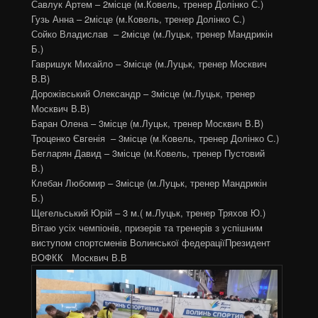
Савлук Артем – 2місце (м.Ковель, тренер Долінко С.)
Гузь Анна – 2місце (м.Ковель, тренер Долінко С.)
Сойко Владислав – 2місце (м.Луцьк, тренер Мандрикін
Б.)
Гавришук Михайло – 3місце (м.Луцьк, тренер Москвич
В.В)
Дорожівський Олександр – 3місце (м.Луцьк, тренер
Москвич В.В)
Баран Олена – 3місце (м.Луцьк, тренер Москвич В.В)
Троценко Євгенія – 3місце (м.Ковель, тренер Долінко С.)
Бегларян Давид – 3місце (м.Ковель, тренер Пустовий
В.)
Клебан Любомир – 3місце (м.Луцьк, тренер Мандрикін
Б.)
Щегельський Юрій – 3 м.( м.Луцьк, тренер Тряхов Ю.)
Вітаю усіх чемпіонів, призерів та тренерів з успішним
виступом спортсменів Волинської федераціїПрезидент
ВОФКК Москвич В.В