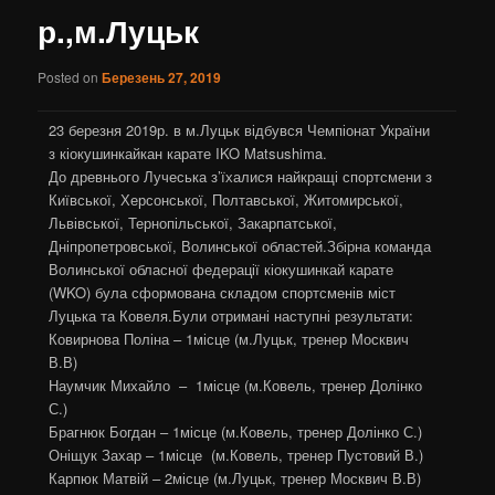
р.,м.Луцьк
Posted on
Березень 27, 2019
23 березня 2019р. в м.Луцьк відбувся Чемпіонат України
з кіокушинкайкан карате IKO Matsushima.
До древнього Лучеська з’їхалися найкращі спортсмени з
Київської, Херсонської, Полтавської, Житомирської,
Львівської, Тернопільської, Закарпатської,
Дніпропетровської, Волинської областей.Збірна команда
Волинської обласної федерації кіокушинкай карате
(WKO) була сформована складом спортсменів міст
Луцька та Ковеля.Були отримані наступні результати:
Ковирнова Поліна – 1місце (м.Луцьк, тренер Москвич
В.В)
Наумчик Михайло – 1місце (м.Ковель, тренер Долінко
С.)
Брагнюк Богдан – 1місце (м.Ковель, тренер Долінко С.)
Оніщук Захар – 1місце (м.Ковель, тренер Пустовий В.)
Карпюк Матвій – 2місце (м.Луцьк, тренер Москвич В.В)