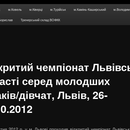
к
м.Ковель
м.Ківерці
м.Турійськ
м.Камінь-Каширський
м.Володим
Борислав
Тренерський склад ВОФКК
критий чемпіонат Львівс
асті серед молодших
ків/дівчат, Львів, 26-
10.2012
тня 2012 р. у м. Львові проходив відкритий чемпіонат Львівськ