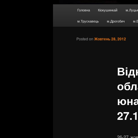
Main menu
Головна
Кіокушинкай
м.Луць
Skip to primary content
м.Трускавець
м.Дрогобич
м.
Posted on
Жовтень 28, 2012
Від
обл
юна
27.
26-27 жов