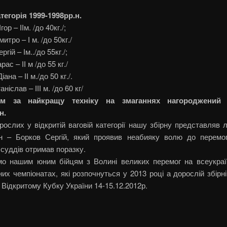
тегорія 1999-1998рр.н.
ор – ІІм. /до 40кг./;
тро – І м. /до 50кг./
гій – Ім../до 55кг./;
ас – ІІ м /до 55 кг./
ана – ІІ м./до 50 кг./.
ніслав – ІІІ м. /до 60 кг/
м за найкращу техніку на змаганнях нагороджений
н.
ослих у відкритій ваговій категорії нашу збірну представляв
н – Борков Сергій, який проявив неабияку волю до перемо
суддів отримав поразку.
о нашим юним бійцям з Волині великих перемог на всеукраї
их чемпіонатах, які розпочнуться у 2013 році а дорослій збірн
 Відкритому Кубку України 14-15.12.2012р.