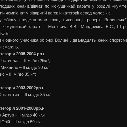
лодших юнаків/дівчат по кіокушинкай карате у розділі «куміте
й чемпіонат у відкритій ваговій категорії серед чоловіків.
у збірну представляли кращі вихованці тренерів Волинської
ї кіокушинкай карате – Москвича В.В., Мандрикіна Б.С., Штре
 Ю.В.
ти одного учасника збірної Волині , дванадцять юних спортсме
 змагань.
тегорія 2005-2004 рр.н.
стислав – ІІ м. /до 25кг/;
ихайло – ІІ м. /до 30 кг/;
с – ІІІ м./до 35 кг/;
тегорія 2003-2002рр.н.
стянтин – ІІІ м. /до 35 кг/;
тегорія 2001-2000рр.н
ртур – ІІ м./до 40 кг./;
рій – ІІ м. /до 50 кг/;