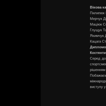
Вікова ка
Пилипюк Іг
Мерчук Дми
Маціюк Сер
Глущук Тар
Якимчук Ді
Кацага Ста
Дипломо
Костянти
Серед дор
спортсме
рішенням 
Побажаєм
міжнародн
виступу у