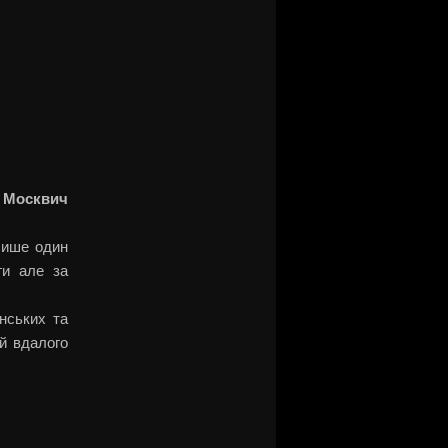
 Москвич
 лише один
ги але за
нських та
ій вдалого