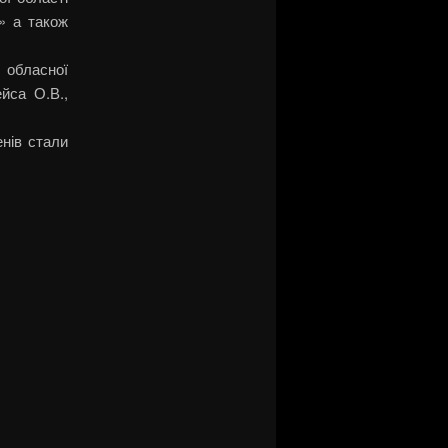
» а також
 обласної
йса О.В.,
нів стали