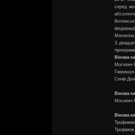
серед мо
абсолютни
Волинськ
федераці
Малихіна
З двадця
призерами
Вікова ка
Москвич Ро
Гавришук М
Сенів Дени
Вікова ка
Москвич Ко
Вікова ка
Трофимюк А
Трофімов Ю